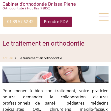
Aller
Cabinet d'orthodontie Dr Issa Pierre
Orthodontiste à Houilles (78800)
au
contenu
principal
01 39 57 62 42
Prendre RDV
Le traitement en orthodontie
Accueil
Le traitement en orthodontie
Pour mener à bien son traitement, votre praticien
pourra demander la collaboration d’autres
professionnels de santé : pédiatres, médecins
spécialistes ORL, chirurgiens maxillo-faciaux,