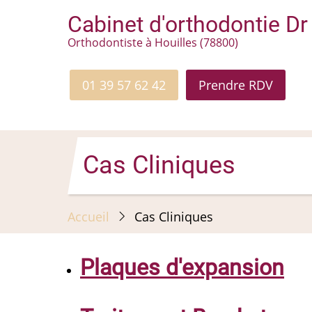
Aller
Cabinet d'orthodontie Dr 
au
Orthodontiste à Houilles (78800)
contenu
principal
01 39 57 62 42
Prendre RDV
Cas Cliniques
Accueil
Cas Cliniques
Plaques d'expansion